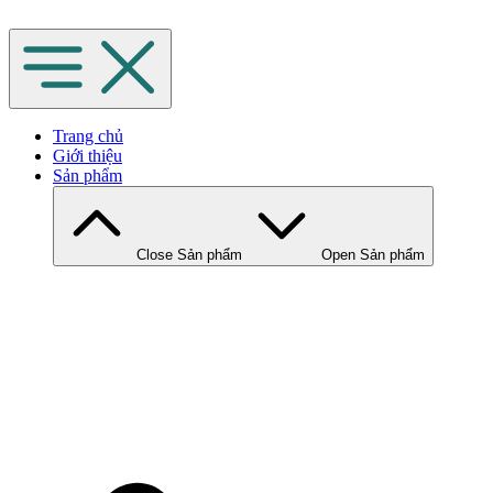
Chuyển
đến
nội
dung
Trang chủ
Giới thiệu
Sản phẩm
Close Sản phẩm
Open Sản phẩm