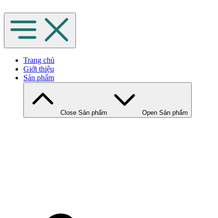
Chuyển
đến
nội
dung
Trang chủ
Giới thiệu
Sản phẩm
Close Sản phẩm
Open Sản phẩm