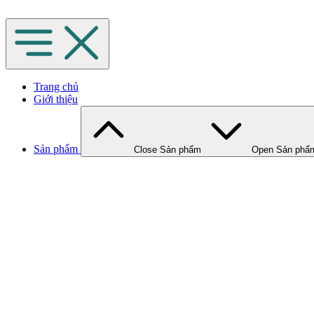
Chuyển
đến
nội
dung
Trang chủ
Giới thiệu
Sản phẩm
Close Sản phẩm
Open Sản phẩ