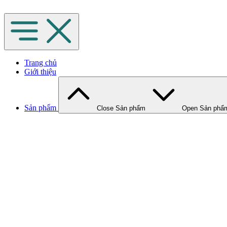
Chuyển
đến
nội
dung
Trang chủ
Giới thiệu
Sản phẩm
Close Sản phẩm
Open Sản phẩ