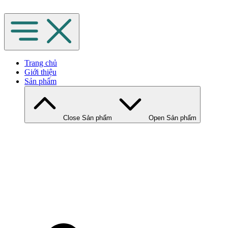
Chuyển
đến
nội
dung
Trang chủ
Giới thiệu
Sản phẩm
Close Sản phẩm
Open Sản phẩm