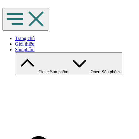
Chuyển
đến
nội
dung
Trang chủ
Giới thiệu
Sản phẩm
Close Sản phẩm
Open Sản phẩm